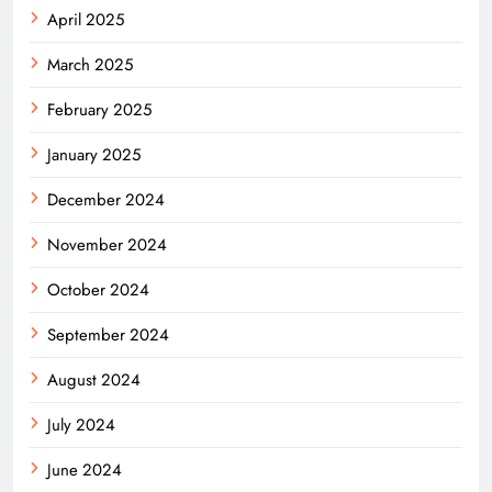
April 2025
March 2025
February 2025
January 2025
December 2024
November 2024
October 2024
September 2024
August 2024
July 2024
June 2024