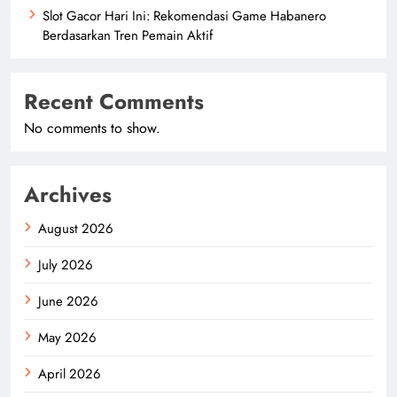
Slot Gacor Hari Ini: Rekomendasi Game Habanero
Berdasarkan Tren Pemain Aktif
Recent Comments
No comments to show.
Archives
August 2026
July 2026
June 2026
May 2026
April 2026