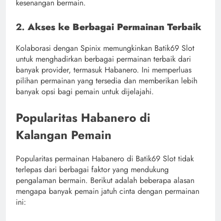
kesenangan bermain.
2.
Akses ke Berbagai Permainan Terbaik
Kolaborasi dengan Spinix memungkinkan Batik69 Slot
untuk menghadirkan berbagai permainan terbaik dari
banyak provider, termasuk Habanero. Ini memperluas
pilihan permainan yang tersedia dan memberikan lebih
banyak opsi bagi pemain untuk dijelajahi.
Popularitas Habanero di
Kalangan Pemain
Popularitas permainan Habanero di Batik69 Slot tidak
terlepas dari berbagai faktor yang mendukung
pengalaman bermain. Berikut adalah beberapa alasan
mengapa banyak pemain jatuh cinta dengan permainan
ini: