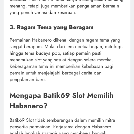
menang, tetapi juga memberikan pengalaman bermain
yang penuh variasi dan keseruan.
3.
Ragam Tema yang Beragam
Permainan Habanero dikenal dengan ragam tema yang
sangat beragam. Mulai dari tema petualangan, mitologi,
hingga tema budaya pop, setiap pemain pasti
menemukan slot yang sesuai dengan selera mereka.
Keberagaman tema ini memberikan kebebasan bagi
pemain untuk menjelajahi berbagai cerita dan
pengalaman baru.
Mengapa Batik69 Slot Memilih
Habanero?
Batik69 Slot tidak sembarangan dalam memilih mitra
penyedia permainan. Kerjasama dengan Habanero
adalah langkah strategis yang membawa banyak