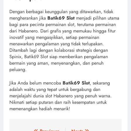
Dengan berbagai keunggulan yang ditawarkan, tidak
mengherankan jika
Batik69 Slot
menjadi pilihan utama
bagi para pecinta permainan slot, terutama permainan
dari Habanero. Dari grafis yang memukau hingga fitur
inovatif yang mengasyikkan, setiap permainan
menawarkan pengalaman yang tidak terlupakan.
Ditambah lagi dengan kolaborasi strategis dengan
Spinix, Batik69 Slot siap memberikan pengalaman
bermain yang aman, menyenangkan, dan penuh
peluang.
Jika Anda belum mencoba
Batik69 Slot
, sekarang
adalah waktu yang tepat untuk bergabung dan
menjelajahi dunia slot Habanero yang penuh warna.
Nikmati setiap putaran dan raih kesempatan untuk
memenangkan hadiah menarik!