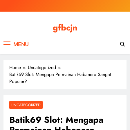
Skip
to
content
gfbcjn
MENU
Home
Uncategorized
Batik69 Slot: Mengapa Permainan Habanero Sangat
Populer?
UNCATEGORIZED
Batik69 Slot: Mengapa
Permainan Habanero