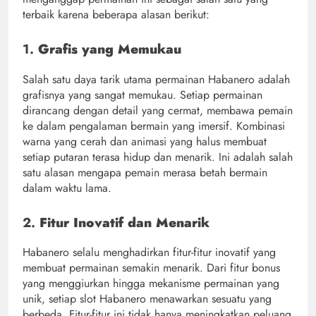
terbaik karena beberapa alasan berikut:
1.
Grafis yang Memukau
Salah satu daya tarik utama permainan Habanero adalah
grafisnya yang sangat memukau. Setiap permainan
dirancang dengan detail yang cermat, membawa pemain
ke dalam pengalaman bermain yang imersif. Kombinasi
warna yang cerah dan animasi yang halus membuat
setiap putaran terasa hidup dan menarik. Ini adalah salah
satu alasan mengapa pemain merasa betah bermain
dalam waktu lama.
2.
Fitur Inovatif dan Menarik
Habanero selalu menghadirkan fitur-fitur inovatif yang
membuat permainan semakin menarik. Dari fitur bonus
yang menggiurkan hingga mekanisme permainan yang
unik, setiap slot Habanero menawarkan sesuatu yang
berbeda. Fitur-fitur ini tidak hanya meningkatkan peluang