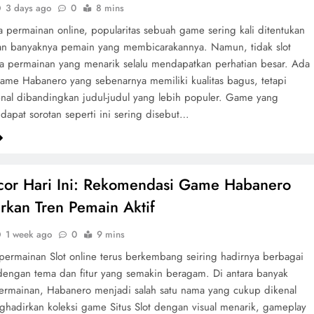
3 days ago
0
8 mins
 permainan online, popularitas sebuah game sering kali ditentukan
dan banyaknya pemain yang membicarakannya. Namun, tidak slot
a permainan yang menarik selalu mendapatkan perhatian besar. Ada
ame Habanero yang sebenarnya memiliki kualitas bagus, tetapi
nal dibandingkan judul-judul yang lebih populer. Game yang
apat sorotan seperti ini sering disebut…
cor Hari Ini: Rekomendasi Game Habanero
rkan Tren Pemain Aktif
1 week ago
0
9 mins
 permainan Slot online terus berkembang seiring hadirnya berbagai
dengan tema dan fitur yang semakin beragam. Di antara banyak
ermainan, Habanero menjadi salah satu nama yang cukup dikenal
hadirkan koleksi game Situs Slot dengan visual menarik, gameplay