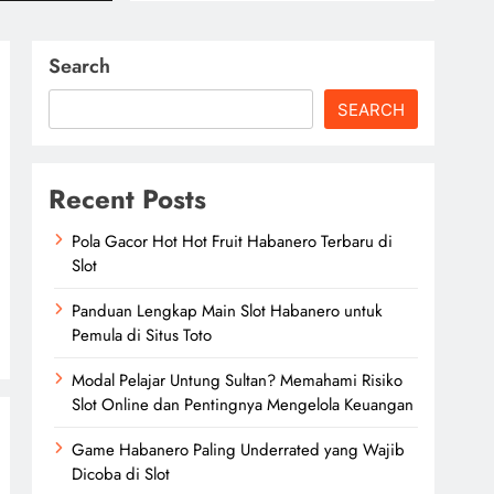
Search
SEARCH
Recent Posts
Pola Gacor Hot Hot Fruit Habanero Terbaru di
Slot
Panduan Lengkap Main Slot Habanero untuk
Pemula di Situs Toto
Modal Pelajar Untung Sultan? Memahami Risiko
Slot Online dan Pentingnya Mengelola Keuangan
Game Habanero Paling Underrated yang Wajib
Dicoba di Slot