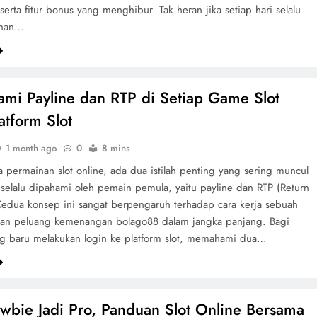
serta fitur bonus yang menghibur. Tak heran jika setiap hari selalu
inan…
i Payline dan RTP di Setiap Game Slot
atform Slot
1 month ago
0
8 mins
 permainan slot online, ada dua istilah penting yang sering muncul
k selalu dipahami oleh pemain pemula, yaitu payline dan RTP (Return
 Kedua konsep ini sangat berpengaruh terhadap cara kerja sebuah
dan peluang kemenangan bolago88 dalam jangka panjang. Bagi
g baru melakukan login ke platform slot, memahami dua…
wbie Jadi Pro, Panduan Slot Online Bersama