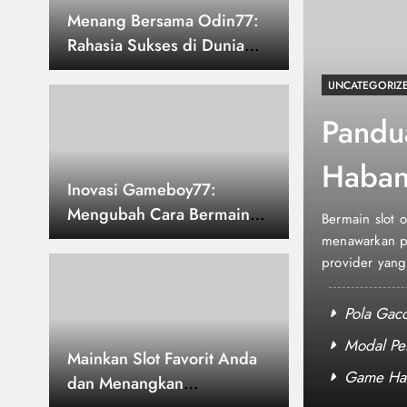
Menang Bersama Odin77:
Rahasia Sukses di Dunia
Judi Online
UNCATEGORIZ
Fruit Habanero
Pandu
Habane
Inovasi Gameboy77:
Mengubah Cara Bermain
h “pola gacor” sering menjadi topik
Bermain slot 
Judi Online
. Banyak pemain mencari informasi mengenai
menawarkan p
 memberikan pengalaman bermain lebih baik,
provider yan
Dengan tema buah klasik yang dikombinasikan
permainan den
adi salah satu…
pemula yang 
tuk Pemula di Situs Toto
Pola Gaco
 Risiko Slot Online dan Pentingnya
Modal Pel
Mainkan Slot Favorit Anda
Mengelol
 Wajib Dicoba di Slot
Game Hab
dan Menangkan