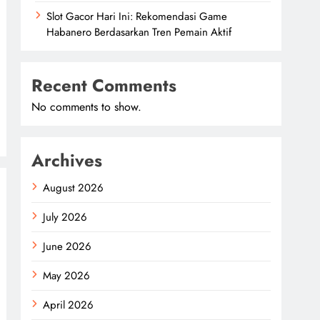
Slot Gacor Hari Ini: Rekomendasi Game
Habanero Berdasarkan Tren Pemain Aktif
Recent Comments
No comments to show.
Archives
August 2026
July 2026
June 2026
May 2026
April 2026