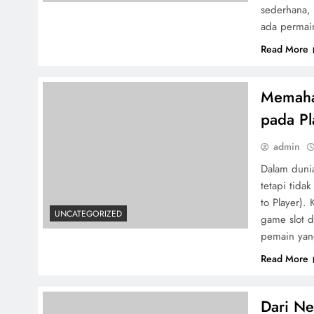
Terbaik untuk Pengalaman
sederhana, 
Berjudi yang Aman
ada perma
Read More
Memaham
Menang Bersama Odin77:
pada Pl
Rahasia Sukses di Dunia
admin
Judi Online
Dalam dunia
tetapi tida
to Player).
UNCATEGORIZED
game slot 
pemain yan
Inovasi Gameboy77:
Read More
Mengubah Cara Bermain
Judi Online
Dari Ne