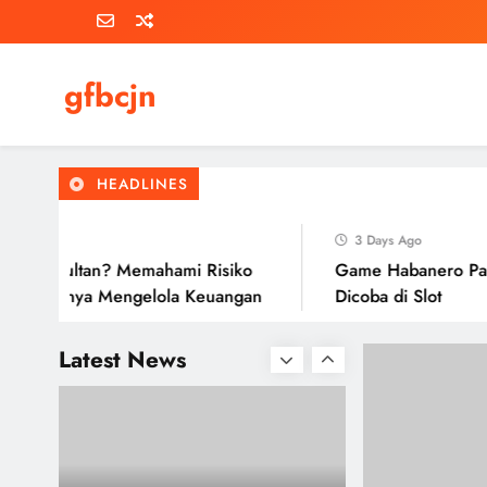
Skip
to
content
gfbcjn
Apa Bedanya Toto dengan
Situs Slot Biasa? Ini
Jawabannya
HEADLINES
3 Days Ago
g Sultan? Memahami Risiko
Game Habanero Paling Un
tingnya Mengelola Keuangan
Dicoba di Slot
Slot Buaya138: Pilihan
Terbaik untuk Pengalaman
Latest News
Berjudi yang Aman