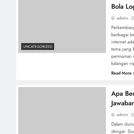
Bola Lo
admin
Mainkan Slot Favorit Anda
Perkembanga
dan Menangkan
berbagai be
internet ad
Kemenangan Besar di
UNCATEGORIZED
tema yang 
WA77
permainan i
kalangan vi
Read More
Slot Online dan RTP
Hobi69: Kunci Kesuksesan
Apa Bed
dalam Meraih Jackpot
Jawaba
admin
Dalam dunia
dengar. Dua