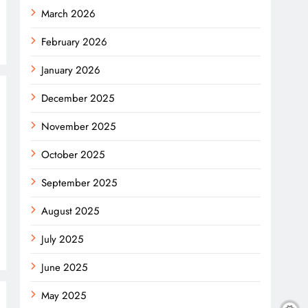
March 2026
February 2026
January 2026
December 2025
November 2025
October 2025
September 2025
August 2025
July 2025
June 2025
May 2025