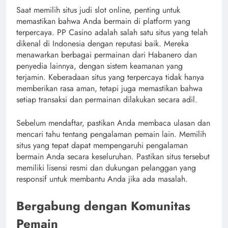
Saat memilih situs judi slot online, penting untuk
memastikan bahwa Anda bermain di platform yang
terpercaya. PP Casino adalah salah satu situs yang telah
dikenal di Indonesia dengan reputasi baik. Mereka
menawarkan berbagai permainan dari Habanero dan
penyedia lainnya, dengan sistem keamanan yang
terjamin. Keberadaan situs yang terpercaya tidak hanya
memberikan rasa aman, tetapi juga memastikan bahwa
setiap transaksi dan permainan dilakukan secara adil.
Sebelum mendaftar, pastikan Anda membaca ulasan dan
mencari tahu tentang pengalaman pemain lain. Memilih
situs yang tepat dapat mempengaruhi pengalaman
bermain Anda secara keseluruhan. Pastikan situs tersebut
memiliki lisensi resmi dan dukungan pelanggan yang
responsif untuk membantu Anda jika ada masalah.
Bergabung dengan Komunitas
Pemain