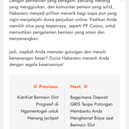
Dengan permainan yang beragam, peluang menang
yang menggiurkan, dan komunitas pemain yang solid,
Habanero menjadi pilihan menarik bagi siapa pun yang
ingin menjelajahi dunia perjudian online. Pastikan Anda
memilih situs yang terpercaya, seperti PP Casino, untuk
memastikan pengalaman bermain yang aman dan
menyenangkan.
Jadi, siapkah Anda memutar gulungan dan meraih
kemenangan besar? Dunia Habanero menanti Anda
dengan segala keseruannya!
Post
Previous:
Next:
navigation
Kiat-Kiat Bermain Slot
Bagaimana Deposit
Progresif di
QRIS Tanpa Potongan
Ngamentogel untuk
Membantu Anda
Menang Jackpot
Menghemat Biaya saat
Bermain Slot