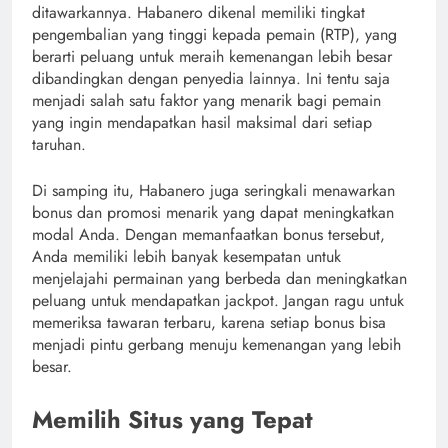
ditawarkannya. Habanero dikenal memiliki tingkat
pengembalian yang tinggi kepada pemain (RTP), yang
berarti peluang untuk meraih kemenangan lebih besar
dibandingkan dengan penyedia lainnya. Ini tentu saja
menjadi salah satu faktor yang menarik bagi pemain
yang ingin mendapatkan hasil maksimal dari setiap
taruhan.
Di samping itu, Habanero juga seringkali menawarkan
bonus dan promosi menarik yang dapat meningkatkan
modal Anda. Dengan memanfaatkan bonus tersebut,
Anda memiliki lebih banyak kesempatan untuk
menjelajahi permainan yang berbeda dan meningkatkan
peluang untuk mendapatkan jackpot. Jangan ragu untuk
memeriksa tawaran terbaru, karena setiap bonus bisa
menjadi pintu gerbang menuju kemenangan yang lebih
besar.
Memilih Situs yang Tepat