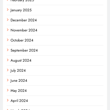
February 2025
January 2025
December 2024
November 2024
October 2024
September 2024
August 2024
July 2024
June 2024
May 2024
April 2024