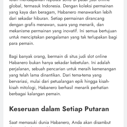
global, termasuk Indonesia. Dengan koleksi permainan
yang kaya dan beragam, Habanero menawarkan lebih
dari sekadar hiburan. Setiap permainan dirancang
dengan grafis menawan, suara yang menarik, dan
mekanisme permainan yang inovatif. Ini semua bertujuan
untuk menciptakan pengalaman yang tak terlupakan bagi
para pemain.
Bagi banyak orang, bermain di situs judi slot online
Habanero bukan hanya sekadar kebetulan. Ini adalah
perjalanan, sebuah pencarian untuk meraih kemenangan
yang telah lama dinantikan. Dari tema-tema yang
bervariasi, mulai dari petualangan epik hingga kisah-
kisah mitologi, Habanero berhasil menarik perhatian
berbagai kalangan pemain.
Keseruan dalam Setiap Putaran
Saat memasuki dunia Habanero, Anda akan disambut