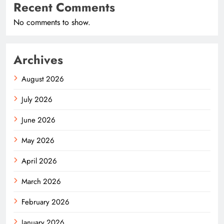
Recent Comments
No comments to show.
Archives
August 2026
July 2026
June 2026
May 2026
April 2026
March 2026
February 2026
January 2026