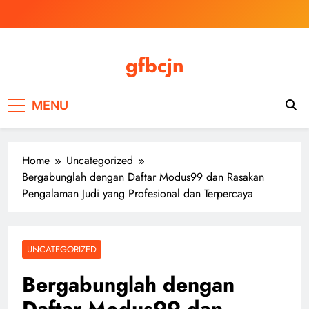
Skip
to
content
gfbcjn
MENU
Home
Uncategorized
Bergabunglah dengan Daftar Modus99 dan Rasakan
Pengalaman Judi yang Profesional dan Terpercaya
UNCATEGORIZED
Bergabunglah dengan
Daftar Modus99 dan