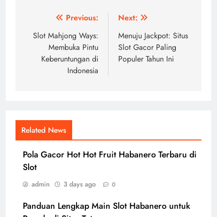
Post
Previous:
Next:
navigation
Slot Mahjong Ways:
Menuju Jackpot: Situs
Membuka Pintu
Slot Gacor Paling
Keberuntungan di
Populer Tahun Ini
Indonesia
Related News
Pola Gacor Hot Hot Fruit Habanero Terbaru di
Slot
admin
3 days ago
0
Panduan Lengkap Main Slot Habanero untuk