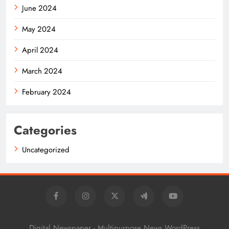
June 2024
May 2024
April 2024
March 2024
February 2024
Categories
Uncategorized
Digital Newspaper - Multipurpose News WordPress