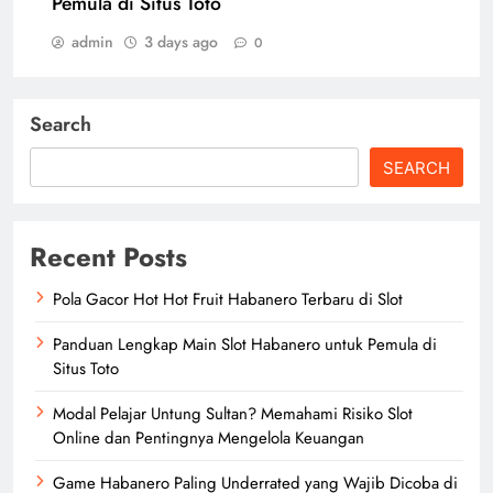
Pemula di Situs Toto
admin
3 days ago
0
Search
SEARCH
Recent Posts
Pola Gacor Hot Hot Fruit Habanero Terbaru di Slot
Panduan Lengkap Main Slot Habanero untuk Pemula di
Situs Toto
Modal Pelajar Untung Sultan? Memahami Risiko Slot
Online dan Pentingnya Mengelola Keuangan
Game Habanero Paling Underrated yang Wajib Dicoba di