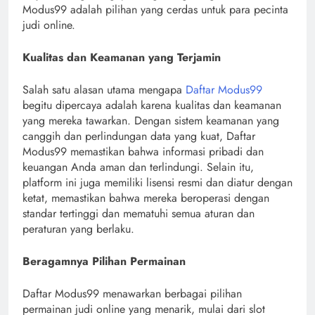
Modus99 adalah pilihan yang cerdas untuk para pecinta
judi online.
Kualitas dan Keamanan yang Terjamin
Salah satu alasan utama mengapa
Daftar Modus99
begitu dipercaya adalah karena kualitas dan keamanan
yang mereka tawarkan. Dengan sistem keamanan yang
canggih dan perlindungan data yang kuat, Daftar
Modus99 memastikan bahwa informasi pribadi dan
keuangan Anda aman dan terlindungi. Selain itu,
platform ini juga memiliki lisensi resmi dan diatur dengan
ketat, memastikan bahwa mereka beroperasi dengan
standar tertinggi dan mematuhi semua aturan dan
peraturan yang berlaku.
Beragamnya Pilihan Permainan
Daftar Modus99 menawarkan berbagai pilihan
permainan judi online yang menarik, mulai dari slot