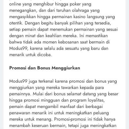
online yang menghibur hingga poker yang
menegangkan, dan dari taruhan olahraga yang
mengasyikkan hingga permainan kasino langsung yang
otentik. Dengan begitu banyak pilihan yang tersedia,
setiap pemain dapat menemukan permainan yang sesuai
dengan minat dan keahlian mereka. Ini memastikan
bahwa tidak ada momen kebosanan saat bermain di
Modus99, karena selalu ada sesuatu yang baru dan
menarik untuk dicoba.
Promosi dan Bonus Menggiurkan
Modus99 juga terkenal karena promosi dan bonus yang
menggiurkan yang mereka tawarkan kepada para
pemainnya. Mulai dari bonus selamat datang yang besar
hingga promosi mingguan dan program loyalitas,
pemain dapat mengambil manfaat dari berbagai
penawaran menarik ini untuk meningkatkan peluang
mereka untuk menang. Promosi-promosi ini tidak hanya
menambah keseruan bermain, tetapi juga meningkatkan