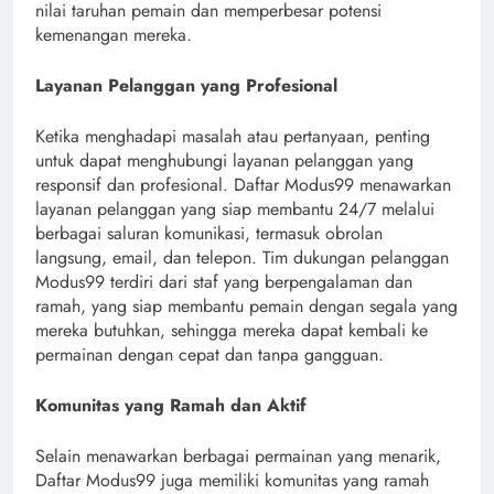
nilai taruhan pemain dan memperbesar potensi
kemenangan mereka.
Layanan Pelanggan yang Profesional
Ketika menghadapi masalah atau pertanyaan, penting
untuk dapat menghubungi layanan pelanggan yang
responsif dan profesional. Daftar Modus99 menawarkan
layanan pelanggan yang siap membantu 24/7 melalui
berbagai saluran komunikasi, termasuk obrolan
langsung, email, dan telepon. Tim dukungan pelanggan
Modus99 terdiri dari staf yang berpengalaman dan
ramah, yang siap membantu pemain dengan segala yang
mereka butuhkan, sehingga mereka dapat kembali ke
permainan dengan cepat dan tanpa gangguan.
Komunitas yang Ramah dan Aktif
Selain menawarkan berbagai permainan yang menarik,
Daftar Modus99 juga memiliki komunitas yang ramah