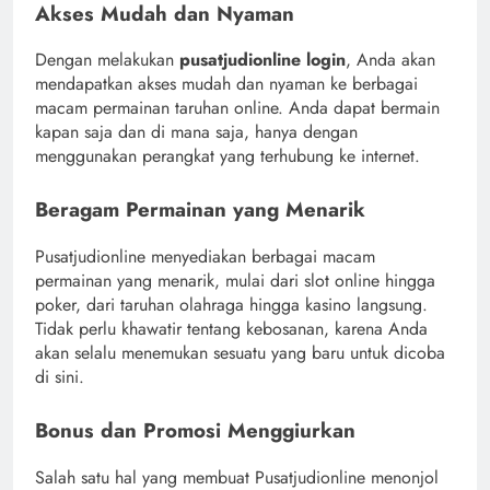
Akses Mudah dan Nyaman
Dengan melakukan
pusatjudionline login
, Anda akan
mendapatkan akses mudah dan nyaman ke berbagai
macam permainan taruhan online. Anda dapat bermain
kapan saja dan di mana saja, hanya dengan
menggunakan perangkat yang terhubung ke internet.
Beragam Permainan yang Menarik
Pusatjudionline menyediakan berbagai macam
permainan yang menarik, mulai dari slot online hingga
poker, dari taruhan olahraga hingga kasino langsung.
Tidak perlu khawatir tentang kebosanan, karena Anda
akan selalu menemukan sesuatu yang baru untuk dicoba
di sini.
Bonus dan Promosi Menggiurkan
Salah satu hal yang membuat Pusatjudionline menonjol