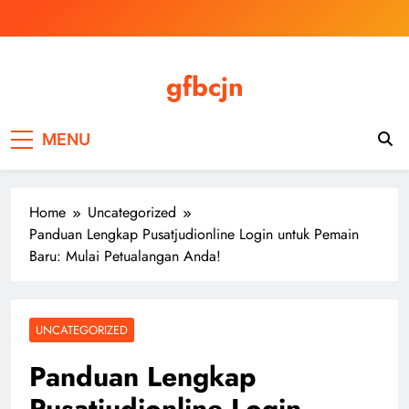
Skip
to
content
gfbcjn
MENU
Home
Uncategorized
Panduan Lengkap Pusatjudionline Login untuk Pemain
Baru: Mulai Petualangan Anda!
UNCATEGORIZED
Panduan Lengkap
Pusatjudionline Login