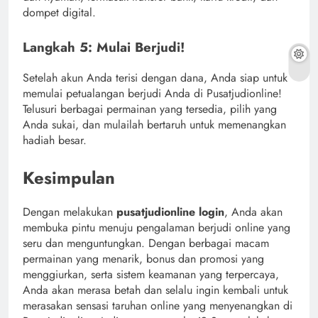
dompet digital.
Langkah 5: Mulai Berjudi!
Setelah akun Anda terisi dengan dana, Anda siap untuk
memulai petualangan berjudi Anda di Pusatjudionline!
Telusuri berbagai permainan yang tersedia, pilih yang
Anda sukai, dan mulailah bertaruh untuk memenangkan
hadiah besar.
Kesimpulan
Dengan melakukan
pusatjudionline login
, Anda akan
membuka pintu menuju pengalaman berjudi online yang
seru dan menguntungkan. Dengan berbagai macam
permainan yang menarik, bonus dan promosi yang
menggiurkan, serta sistem keamanan yang terpercaya,
Anda akan merasa betah dan selalu ingin kembali untuk
merasakan sensasi taruhan online yang menyenangkan di