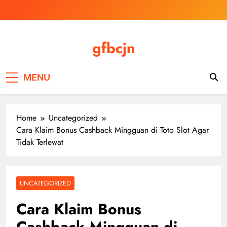
Skip
to
content
gfbcjn
MENU
Home
Uncategorized
Cara Klaim Bonus Cashback Mingguan di Toto Slot Agar
Tidak Terlewat
UNCATEGORIZED
Cara Klaim Bonus
Cashback Mingguan di