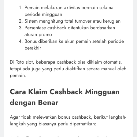
Pemain melakukan aktivitas bermain selama
periode mingguan
Sistem menghitung total turnover atau kerugian
Persentase cashback ditentukan berdasarkan
aturan promo
Bonus diberikan ke akun pemain setelah periode
berakhir
Di Toto slot, beberapa cashback bisa diklaim otomatis,
tetapi ada juga yang perlu diaktifkan secara manual oleh
pemain.
Cara Klaim Cashback Mingguan
dengan Benar
Agar tidak melewatkan bonus cashback, berikut langkah-
langkah yang biasanya perlu diperhatikan: