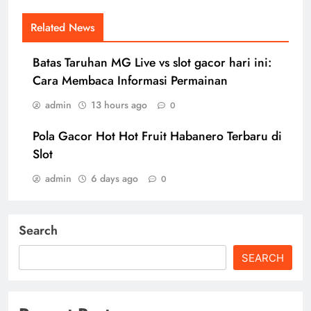
Related News
Batas Taruhan MG Live vs slot gacor hari ini:
Cara Membaca Informasi Permainan
admin
13 hours ago
0
Pola Gacor Hot Hot Fruit Habanero Terbaru di
Slot
admin
6 days ago
0
Search
SEARCH