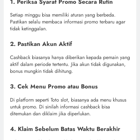
1. Periksa Syarat Promo Secara Rutin
Setiap minggu bisa memiliki aturan yang berbeda.
Pastikan selalu membaca informasi promo terbaru agar
tidak ketinggalan.
2. Pastikan Akun Aktif
Cashback biasanya hanya diberikan kepada pemain yang
aktif dalam periode tertentu. Jika akun tidak digunakan,
bonus mungkin tidak dihitung.
3. Cek Menu Promo atau Bonus
Di platform seperti Toto slot, biasanya ada menu khusus
untuk promo. Di sinilah informasi cashback bisa
ditemukan dan diklaim jika diperlukan.
4. Klaim Sebelum Batas Waktu Berakhir