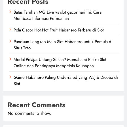
Recent Posts
Batas Taruhan MG Live vs slot gacor hari ini: Cara
Membaca Informasi Permainan
Pola Gacor Hot Hot Fruit Habanero Terbaru di Slot
Panduan Lengkap Main Slot Habanero untuk Pemula di
Situs Toto
Modal Pelajar Untung Sultan? Memahami Risiko Slot
Online dan Pentingnya Mengelola Keuangan
Game Habanero Paling Underrated yang Wajib Dicoba di
Slot
Recent Comments
No comments to show.