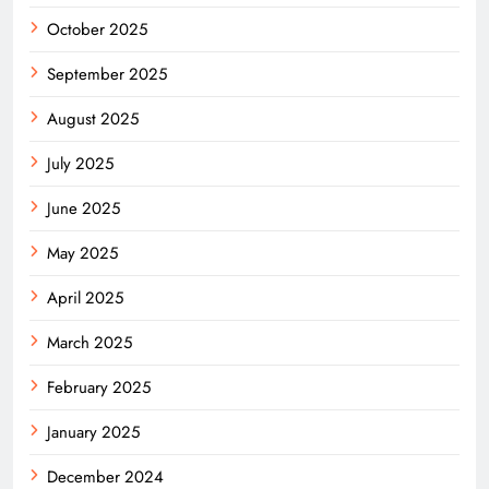
October 2025
September 2025
August 2025
July 2025
June 2025
May 2025
April 2025
March 2025
February 2025
January 2025
December 2024