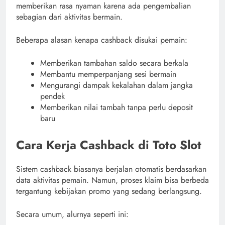
memberikan rasa nyaman karena ada pengembalian
sebagian dari aktivitas bermain.
Beberapa alasan kenapa cashback disukai pemain:
Memberikan tambahan saldo secara berkala
Membantu memperpanjang sesi bermain
Mengurangi dampak kekalahan dalam jangka
pendek
Memberikan nilai tambah tanpa perlu deposit
baru
Cara Kerja Cashback di Toto Slot
Sistem cashback biasanya berjalan otomatis berdasarkan
data aktivitas pemain. Namun, proses klaim bisa berbeda
tergantung kebijakan promo yang sedang berlangsung.
Secara umum, alurnya seperti ini: