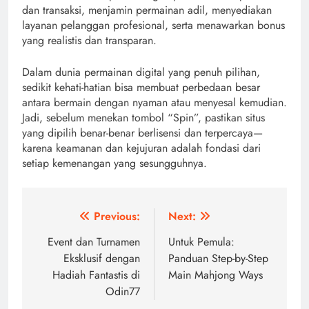
dan transaksi, menjamin permainan adil, menyediakan
layanan pelanggan profesional, serta menawarkan bonus
yang realistis dan transparan.
Dalam dunia permainan digital yang penuh pilihan,
sedikit kehati-hatian bisa membuat perbedaan besar
antara bermain dengan nyaman atau menyesal kemudian.
Jadi, sebelum menekan tombol “Spin”, pastikan situs
yang dipilih benar-benar berlisensi dan terpercaya—
karena keamanan dan kejujuran adalah fondasi dari
setiap kemenangan yang sesungguhnya.
Post
Previous:
Next:
navigation
Event dan Turnamen
Untuk Pemula:
Eksklusif dengan
Panduan Step-by-Step
Hadiah Fantastis di
Main Mahjong Ways
Odin77