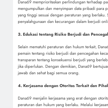
Dana69 memprioritaskan perlindungan terhadap par
mengumpulkan dan menyimpan data pribadi para p
yang tinggi sesuai dengan peraturan yang berlaku. 
penyalahgunaan dan kecurangan dalam berjudi onlin
3. Edukasi tentang Risiko Berjudi dan Penceg
Selain mematuhi peraturan dan hukum terkait, Dan
pemain tentang risiko berjudi dan pencegahan kec
transparan tentang konsekuensi berjudi yang berl
jika diperlukan. Dengan demikian, Dana69 bertuju
jawab dan sehat bagi semua orang.
4. Kerjasama dengan Otoritas Terkait dan Pih
Dana69 menjalin kerjasama yang erat dengan otorit
peraturan dan hukum yang berlaku. Melalui kerjasa