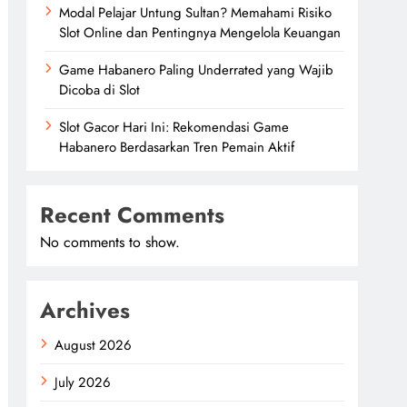
Modal Pelajar Untung Sultan? Memahami Risiko
Slot Online dan Pentingnya Mengelola Keuangan
Game Habanero Paling Underrated yang Wajib
Dicoba di Slot
Slot Gacor Hari Ini: Rekomendasi Game
Habanero Berdasarkan Tren Pemain Aktif
Recent Comments
No comments to show.
Archives
August 2026
July 2026