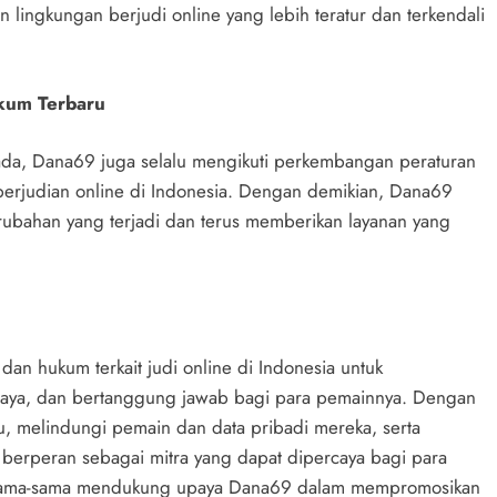
n lingkungan berjudi online yang lebih teratur dan terkendali
kum Terbaru
ada, Dana69 juga selalu mengikuti perkembangan peraturan
perjudian online di Indonesia. Dengan demikian, Dana69
rubahan yang terjadi dan terus memberikan layanan yang
n hukum terkait judi online di Indonesia untuk
rcaya, dan bertanggung jawab bagi para pemainnya. Dengan
, melindungi pemain dan data pribadi mereka, serta
 berperan sebagai mitra yang dapat dipercaya bagi para
 bersama-sama mendukung upaya Dana69 dalam mempromosikan