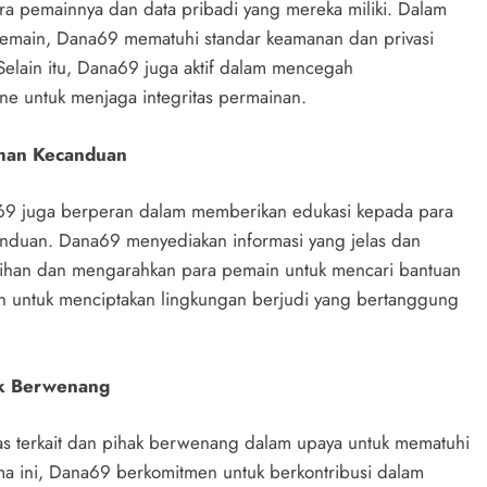
a pemainnya dan data pribadi yang mereka miliki. Dalam
emain, Dana69 mematuhi standar keamanan dan privasi
Selain itu, Dana69 juga aktif dalam mencegah
e untuk menjaga integritas permainan.
ahan Kecanduan
a69 juga berperan dalam memberikan edukasi kepada para
anduan. Dana69 menyediakan informasi yang jelas dan
ebihan dan mengarahkan para pemain untuk mencari bantuan
an untuk menciptakan lingkungan berjudi yang bertanggung
ak Berwenang
as terkait dan pihak berwenang dalam upaya untuk mematuhi
ma ini, Dana69 berkomitmen untuk berkontribusi dalam