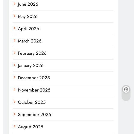
June 2026
May 2026
April 2026
March 2026
February 2026
January 2026
December 2025
November 2025
October 2025
September 2025
August 2025