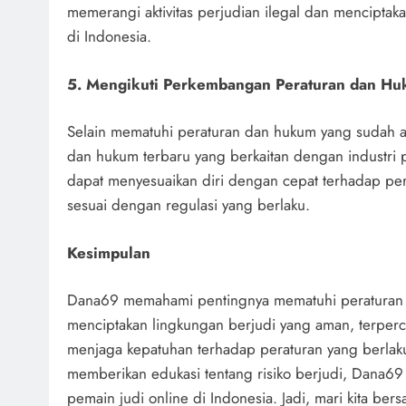
memerangi aktivitas perjudian ilegal dan menciptaka
di Indonesia.
5. Mengikuti Perkembangan Peraturan dan Hu
Selain mematuhi peraturan dan hukum yang sudah 
dan hukum terbaru yang berkaitan dengan industri 
dapat menyesuaikan diri dengan cepat terhadap pe
sesuai dengan regulasi yang berlaku.
Kesimpulan
Dana69 memahami pentingnya mematuhi peraturan da
menciptakan lingkungan berjudi yang aman, terpe
menjaga kepatuhan terhadap peraturan yang berlaku
memberikan edukasi tentang risiko berjudi, Dana69
pemain judi online di Indonesia. Jadi, mari kita