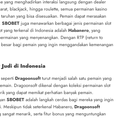
ine yang menghadirkan interaksi langsung dengan dealer
arat, blackjack, hingga roulette, semua permainan kasino
 taruhan yang bisa disesuaikan. Pemain dapat merasakan
.
SBOBET
juga menawarkan berbagai jenis permainan slot
ot yang terkenal di Indonesia adalah
Habanero
, yang
ermainan yang menyenangkan. Dengan RTP (return to
ng besar bagi pemain yang ingin menggandakan kemenangan
Judi di Indonesia
 seperti
Dragoonsoft
turut menjadi salah satu pemain yang
emain. Dragoonsoft dikenal dengan koleksi permainan slot
rik yang dapat memikat perhatian banyak pemain.
ngan
SBOBET
adalah langkah cerdas bagi mereka yang ingin
i. Meskipun tidak seterkenal Habanero,
Dragoonsoft
 sangat menarik, serta fitur bonus yang menguntungkan