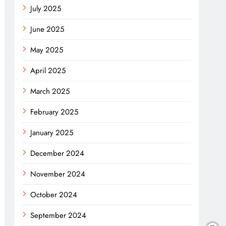
July 2025
June 2025
May 2025
April 2025
March 2025
February 2025
January 2025
December 2024
November 2024
October 2024
September 2024