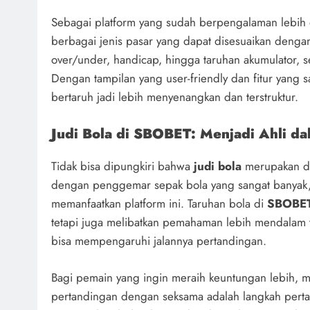
Sebagai platform yang sudah berpengalaman lebih
berbagai jenis pasar yang dapat disesuaikan dengan 
over/under, handicap, hingga taruhan akumulator,
Dengan tampilan yang user-friendly dan fitur ya
bertaruh jadi lebih menyenangkan dan terstruktur.
Judi Bola di SBOBET: Menjadi Ahli d
Tidak bisa dipungkiri bahwa
judi bola
merupakan da
dengan penggemar sepak bola yang sangat banyak, 
memanfaatkan platform ini. Taruhan bola di
SBOBE
tetapi juga melibatkan pemahaman lebih mendalam te
bisa mempengaruhi jalannya pertandingan.
Bagi pemain yang ingin meraih keuntungan lebih, m
pertandingan dengan seksama adalah langkah perta