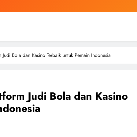
Judi Bola dan Kasino Terbaik untuk Pemain Indonesia
form Judi Bola dan Kasino
ndonesia