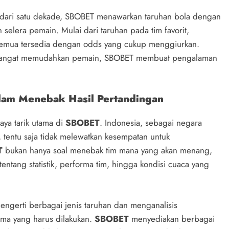
 dari satu dekade, SBOBET menawarkan taruhan bola dengan
selera pemain. Mulai dari taruhan pada tim favorit,
 semua tersedia dengan odds yang cukup menggiurkan.
ng sangat memudahkan pemain, SBOBET membuat pengalaman
alam Menebak Hasil Pertandingan
ya tarik utama di
SBOBET
. Indonesia, sebagai negara
tentu saja tidak melewatkan kesempatan untuk
T
bukan hanya soal menebak tim mana yang akan menang,
ntang statistik, performa tim, hingga kondisi cuaca yang
engerti berbagai jenis taruhan dan menganalisis
ma yang harus dilakukan.
SBOBET
menyediakan berbagai