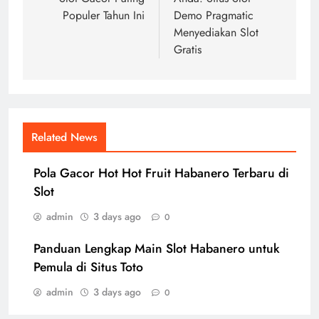
Populer Tahun Ini
Demo Pragmatic
Menyediakan Slot
Gratis
Related News
Pola Gacor Hot Hot Fruit Habanero Terbaru di
Slot
admin
3 days ago
0
Panduan Lengkap Main Slot Habanero untuk
Pemula di Situs Toto
admin
3 days ago
0