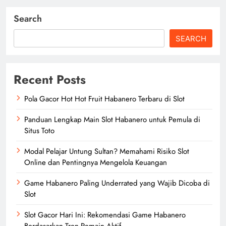
Search
SEARCH
Recent Posts
Pola Gacor Hot Hot Fruit Habanero Terbaru di Slot
Panduan Lengkap Main Slot Habanero untuk Pemula di
Situs Toto
Modal Pelajar Untung Sultan? Memahami Risiko Slot
Online dan Pentingnya Mengelola Keuangan
Game Habanero Paling Underrated yang Wajib Dicoba di
Slot
Slot Gacor Hari Ini: Rekomendasi Game Habanero
Berdasarkan Tren Pemain Aktif