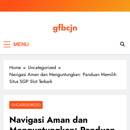
Skip
to
content
gfbcjn
MENU
Home
Uncategorized
Navigasi Aman dan Menguntungkan: Panduan Memilih
Situs SGP Slot Terbaik
UNCATEGORIZED
Navigasi Aman dan
Menguntungkan: Panduan