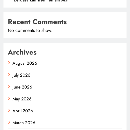
Recent Comments
No comments to show.
Archives
August 2026
July 2026
June 2026
May 2026
April 2026
March 2026