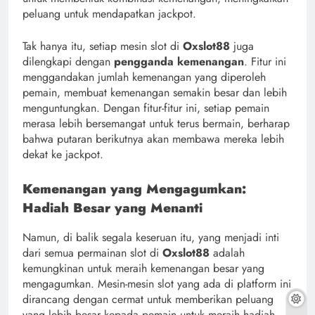
peluang untuk mendapatkan jackpot.
Tak hanya itu, setiap mesin slot di
Oxslot88
juga
dilengkapi dengan
pengganda kemenangan
. Fitur ini
menggandakan jumlah kemenangan yang diperoleh
pemain, membuat kemenangan semakin besar dan lebih
menguntungkan. Dengan fitur-fitur ini, setiap pemain
merasa lebih bersemangat untuk terus bermain, berharap
bahwa putaran berikutnya akan membawa mereka lebih
dekat ke jackpot.
Kemenangan yang Mengagumkan:
Hadiah Besar yang Menanti
Namun, di balik segala keseruan itu, yang menjadi inti
dari semua permainan slot di
Oxslot88
adalah
kemungkinan untuk meraih kemenangan besar yang
mengagumkan. Mesin-mesin slot yang ada di platform ini
dirancang dengan cermat untuk memberikan peluang
yang lebih besar kepada pemain untuk meraih hadiah