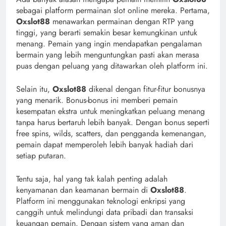
sebagai platform permainan slot online mereka. Pertama,
Oxslot88
menawarkan permainan dengan RTP yang
tinggi, yang berarti semakin besar kemungkinan untuk
menang. Pemain yang ingin mendapatkan pengalaman
bermain yang lebih menguntungkan pasti akan merasa
puas dengan peluang yang ditawarkan oleh platform ini.
Selain itu,
Oxslot88
dikenal dengan fitur-fitur bonusnya
yang menarik. Bonus-bonus ini memberi pemain
kesempatan ekstra untuk meningkatkan peluang menang
tanpa harus bertaruh lebih banyak. Dengan bonus seperti
free spins, wilds, scatters, dan pengganda kemenangan,
pemain dapat memperoleh lebih banyak hadiah dari
setiap putaran.
Tentu saja, hal yang tak kalah penting adalah
kenyamanan dan keamanan bermain di
Oxslot88
.
Platform ini menggunakan teknologi enkripsi yang
canggih untuk melindungi data pribadi dan transaksi
keuangan pemain. Dengan sistem yang aman dan