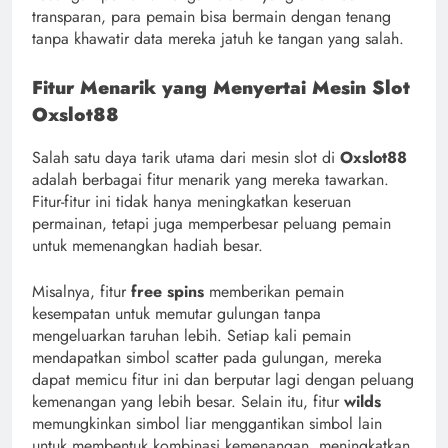
transparan, para pemain bisa bermain dengan tenang
tanpa khawatir data mereka jatuh ke tangan yang salah.
Fitur Menarik yang Menyertai Mesin Slot
Oxslot88
Salah satu daya tarik utama dari mesin slot di
Oxslot88
adalah berbagai fitur menarik yang mereka tawarkan.
Fitur-fitur ini tidak hanya meningkatkan keseruan
permainan, tetapi juga memperbesar peluang pemain
untuk memenangkan hadiah besar.
Misalnya, fitur
free spins
memberikan pemain
kesempatan untuk memutar gulungan tanpa
mengeluarkan taruhan lebih. Setiap kali pemain
mendapatkan simbol scatter pada gulungan, mereka
dapat memicu fitur ini dan berputar lagi dengan peluang
kemenangan yang lebih besar. Selain itu, fitur
wilds
memungkinkan simbol liar menggantikan simbol lain
untuk membentuk kombinasi kemenangan, meningkatkan