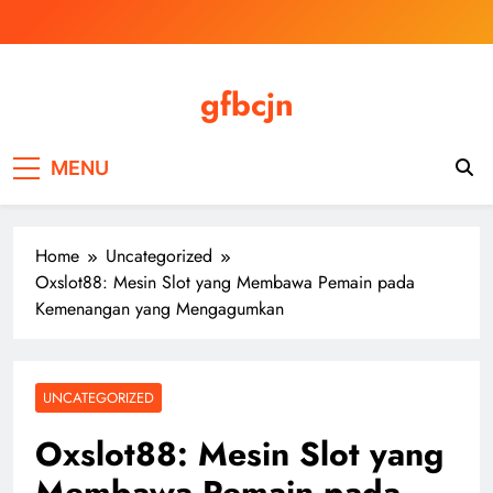
Skip
to
content
gfbcjn
MENU
Home
Uncategorized
Oxslot88: Mesin Slot yang Membawa Pemain pada
Kemenangan yang Mengagumkan
UNCATEGORIZED
Oxslot88: Mesin Slot yang
Membawa Pemain pada