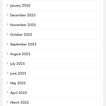
January 2026
December 2025
November 2025
October 2025
September 2025
August 2025
July 2025
June 2025
May 2025
April 2025
March 2025