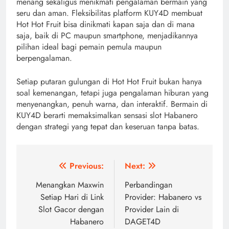
menang sekaligus menikmati pengalaman bermain yang
seru dan aman. Fleksibilitas platform KUY4D membuat
Hot Hot Fruit bisa dinikmati kapan saja dan di mana
saja, baik di PC maupun smartphone, menjadikannya
pilihan ideal bagi pemain pemula maupun
berpengalaman.
Setiap putaran gulungan di Hot Hot Fruit bukan hanya
soal kemenangan, tetapi juga pengalaman hiburan yang
menyenangkan, penuh warna, dan interaktif. Bermain di
KUY4D berarti memaksimalkan sensasi slot Habanero
dengan strategi yang tepat dan keseruan tanpa batas.
Post
Previous:
Next:
navigation
Menangkan Maxwin
Perbandingan
Setiap Hari di Link
Provider: Habanero vs
Slot Gacor dengan
Provider Lain di
Habanero
DAGET4D