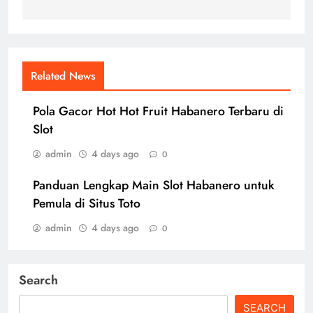
Related News
Pola Gacor Hot Hot Fruit Habanero Terbaru di
Slot
admin
4 days ago
0
Panduan Lengkap Main Slot Habanero untuk
Pemula di Situs Toto
admin
4 days ago
0
Search
SEARCH