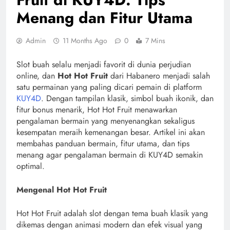
Menang dan Fitur Utama
Admin
11 Months Ago
0
7 Mins
Slot buah selalu menjadi favorit di dunia perjudian
online, dan
Hot Hot Fruit
dari Habanero menjadi salah
satu permainan yang paling dicari pemain di platform
KUY4D
. Dengan tampilan klasik, simbol buah ikonik, dan
fitur bonus menarik, Hot Hot Fruit menawarkan
pengalaman bermain yang menyenangkan sekaligus
kesempatan meraih kemenangan besar. Artikel ini akan
membahas panduan bermain, fitur utama, dan tips
menang agar pengalaman bermain di KUY4D semakin
optimal.
Mengenal Hot Hot Fruit
Hot Hot Fruit adalah slot dengan tema buah klasik yang
dikemas dengan animasi modern dan efek visual yang