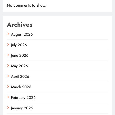
No comments to show.
Archives
August 2026
July 2026
June 2026
May 2026
April 2026
March 2026
February 2026
January 2026