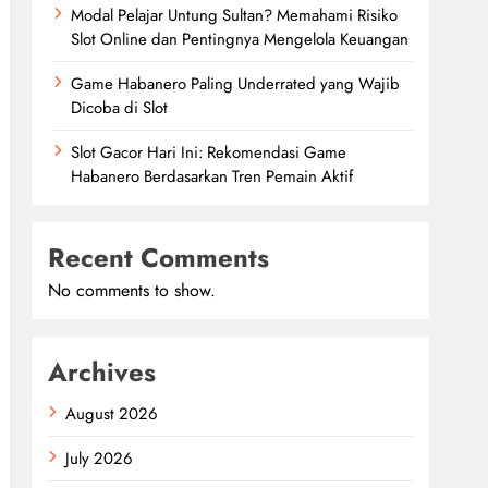
Modal Pelajar Untung Sultan? Memahami Risiko
Slot Online dan Pentingnya Mengelola Keuangan
Game Habanero Paling Underrated yang Wajib
Dicoba di Slot
Slot Gacor Hari Ini: Rekomendasi Game
Habanero Berdasarkan Tren Pemain Aktif
Recent Comments
No comments to show.
Archives
August 2026
July 2026