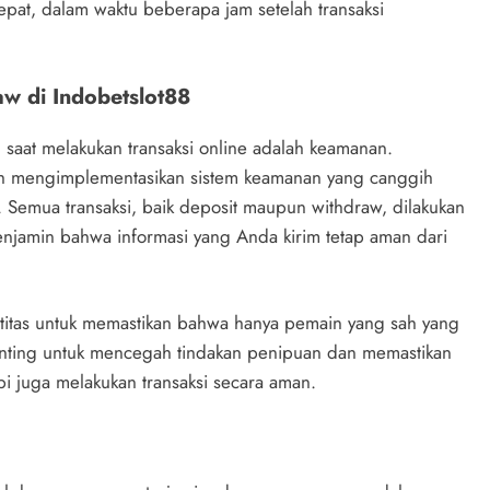
pat, dalam waktu beberapa jam setelah transaksi
w di Indobetslot88
 saat melakukan transaksi online adalah keamanan.
lah mengimplementasikan sistem keamanan yang canggih
. Semua transaksi, baik deposit maupun withdraw, dilakukan
enjamin bahwa informasi yang Anda kirim tetap aman dari
identitas untuk memastikan bahwa hanya pemain yang sah yang
penting untuk mencegah tindakan penipuan dan memastikan
pi juga melakukan transaksi secara aman.