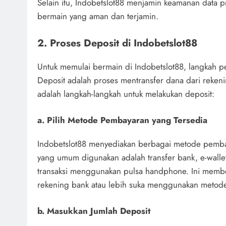
Selain itu, Indobetslot88 menjamin keamanan data 
bermain yang aman dan terjamin.
2. Proses Deposit di Indobetslot88
Untuk memulai bermain di Indobetslot88, langkah p
Deposit adalah proses mentransfer dana dari reken
adalah langkah-langkah untuk melakukan deposit:
a. Pilih Metode Pembayaran yang Tersedia
Indobetslot88 menyediakan berbagai metode pemb
yang umum digunakan adalah transfer bank, e-wall
transaksi menggunakan pulsa handphone. Ini memberi
rekening bank atau lebih suka menggunakan metode
b. Masukkan Jumlah Deposit