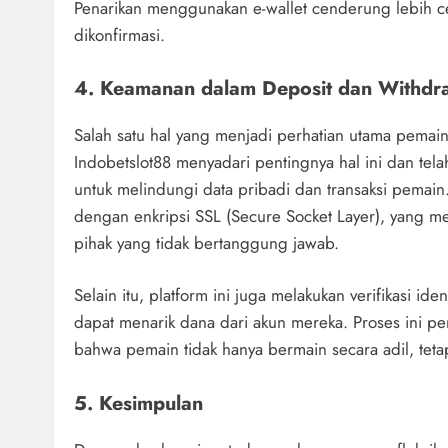
Penarikan menggunakan e-wallet cenderung lebih ce
dikonfirmasi.
4. Keamanan dalam Deposit dan Withdra
Salah satu hal yang menjadi perhatian utama pemain
Indobetslot88 menyadari pentingnya hal ini dan te
untuk melindungi data pribadi dan transaksi pemain
dengan enkripsi SSL (Secure Socket Layer), yang m
pihak yang tidak bertanggung jawab.
Selain itu, platform ini juga melakukan verifikasi 
dapat menarik dana dari akun mereka. Proses ini 
bahwa pemain tidak hanya bermain secara adil, teta
5. Kesimpulan