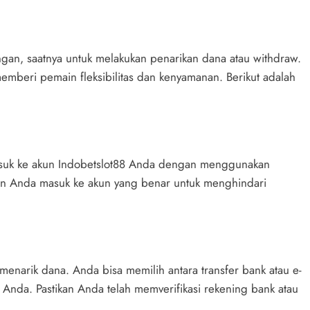
an, saatnya untuk melakukan penarikan dana atau withdraw.
emberi pemain fleksibilitas dan kenyamanan. Berikut adalah
asuk ke akun Indobetslot88 Anda dengan menggunakan
kan Anda masuk ke akun yang benar untuk menghindari
narik dana. Anda bisa memilih antara transfer bank atau e-
Anda. Pastikan Anda telah memverifikasi rekening bank atau