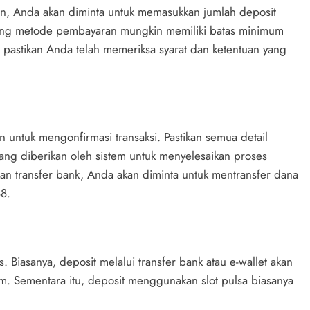
n, Anda akan diminta untuk memasukkan jumlah deposit
sing metode pembayaran mungkin memiliki batas minimum
pastikan Anda telah memeriksa syarat dan ketentuan yang
 untuk mengonfirmasi transaksi. Pastikan semua detail
 yang diberikan oleh sistem untuk menyelesaikan proses
n transfer bank, Anda akan diminta untuk mentransfer dana
88.
. Biasanya, deposit melalui transfer bank atau e-wallet akan
. Sementara itu, deposit menggunakan slot pulsa biasanya