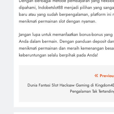
Dengan berbagai metode pembayaran yang fleksibe
dipahami, Indobetslot88 menjadi pilihan yang sang
baru atau yang sudah berpengalaman, platform in
menikmati permainan slot dengan nyaman.
Jangan lupa untuk memanfaatkan bonus-bonus yang 
Anda dalam bermain. Dengan panduan deposit dan wi
menikmati permainan dan meraih kemenangan besar
keberuntungan selalu berpihak pada Anda!
Post
Previou
navigation
Dunia Fantasi Slot Hacksaw Gaming di Kingdom4
Pengalaman Tak Tertandin