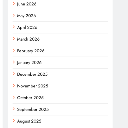
June 2026
May 2026
April 2026
March 2026
February 2026
January 2026
December 2025
November 2025
October 2025
September 2025
August 2025