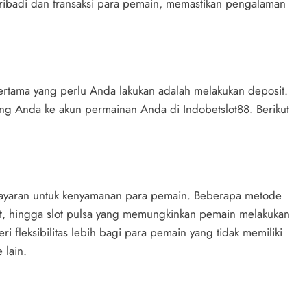
pribadi dan transaksi para pemain, memastikan pengalaman
ertama yang perlu Anda lakukan adalah melakukan deposit.
ing Anda ke akun permainan Anda di Indobetslot88. Berikut
ayaran untuk kenyamanan para pemain. Beberapa metode
et, hingga slot pulsa yang memungkinkan pemain melakukan
 fleksibilitas lebih bagi para pemain yang tidak memiliki
 lain.