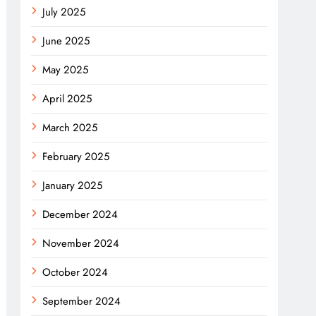
July 2025
June 2025
May 2025
April 2025
March 2025
February 2025
January 2025
December 2024
November 2024
October 2024
September 2024