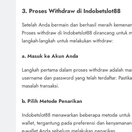
3. Proses Withdraw di Indobetslot88
Setelah Anda bermain dan berhasil meraih kemenang
Proses withdraw di Indobetslot88 dirancang untuk m
langkah-langkah untuk melakukan withdraw:
a. Masuk ke Akun Anda
Langkah pertama dalam proses withdraw adalah m
username dan password yang telah terdaftar. Pasti
masalah transaksi.
b. Pilih Metode Penarikan
Indobetslot88 menawarkan beberapa metode untuk me
wallet, tergantung pada preferensi dan kenyamanan 
e-wallet Anda sebelum melakukan penarikan.