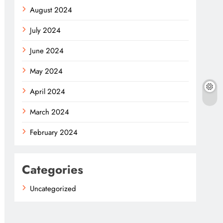
August 2024
July 2024
June 2024
May 2024
April 2024
March 2024
February 2024
Categories
Uncategorized