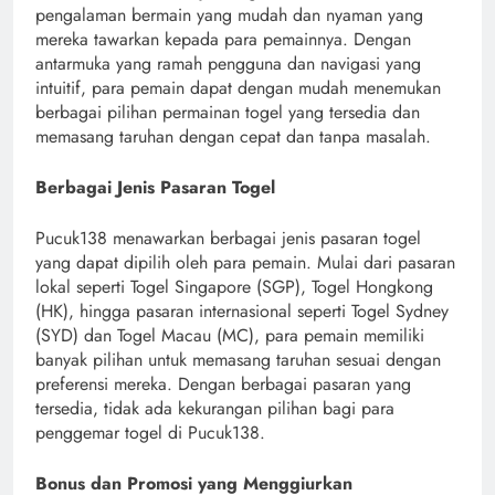
pengalaman bermain yang mudah dan nyaman yang
mereka tawarkan kepada para pemainnya. Dengan
antarmuka yang ramah pengguna dan navigasi yang
intuitif, para pemain dapat dengan mudah menemukan
berbagai pilihan permainan togel yang tersedia dan
memasang taruhan dengan cepat dan tanpa masalah.
Berbagai Jenis Pasaran Togel
Pucuk138 menawarkan berbagai jenis pasaran togel
yang dapat dipilih oleh para pemain. Mulai dari pasaran
lokal seperti Togel Singapore (SGP), Togel Hongkong
(HK), hingga pasaran internasional seperti Togel Sydney
(SYD) dan Togel Macau (MC), para pemain memiliki
banyak pilihan untuk memasang taruhan sesuai dengan
preferensi mereka. Dengan berbagai pasaran yang
tersedia, tidak ada kekurangan pilihan bagi para
penggemar togel di Pucuk138.
Bonus dan Promosi yang Menggiurkan