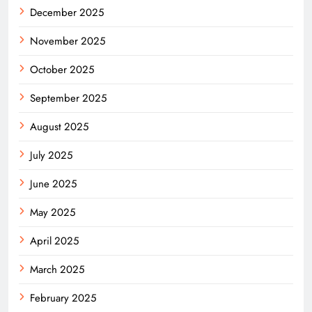
December 2025
November 2025
October 2025
September 2025
August 2025
July 2025
June 2025
May 2025
April 2025
March 2025
February 2025