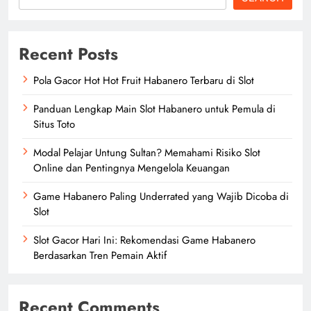
Recent Posts
Pola Gacor Hot Hot Fruit Habanero Terbaru di Slot
Panduan Lengkap Main Slot Habanero untuk Pemula di
Situs Toto
Modal Pelajar Untung Sultan? Memahami Risiko Slot
Online dan Pentingnya Mengelola Keuangan
Game Habanero Paling Underrated yang Wajib Dicoba di
Slot
Slot Gacor Hari Ini: Rekomendasi Game Habanero
Berdasarkan Tren Pemain Aktif
Recent Comments