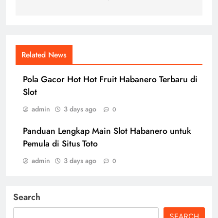
Related News
Pola Gacor Hot Hot Fruit Habanero Terbaru di
Slot
admin
3 days ago
0
Panduan Lengkap Main Slot Habanero untuk
Pemula di Situs Toto
admin
3 days ago
0
Search
SEARCH