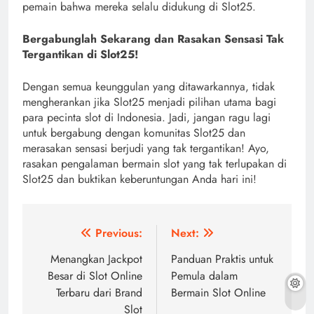
pemain bahwa mereka selalu didukung di Slot25.
Bergabunglah Sekarang dan Rasakan Sensasi Tak
Tergantikan di Slot25!
Dengan semua keunggulan yang ditawarkannya, tidak
mengherankan jika Slot25 menjadi pilihan utama bagi
para pecinta slot di Indonesia. Jadi, jangan ragu lagi
untuk bergabung dengan komunitas Slot25 dan
merasakan sensasi berjudi yang tak tergantikan! Ayo,
rasakan pengalaman bermain slot yang tak terlupakan di
Slot25 dan buktikan keberuntungan Anda hari ini!
Post
Previous:
Next:
navigation
Menangkan Jackpot
Panduan Praktis untuk
Besar di Slot Online
Pemula dalam
Terbaru dari Brand
Bermain Slot Online
Slot