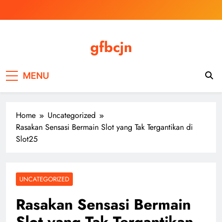
Skip
to
content
gfbcjn
MENU
Home
Uncategorized
Rasakan Sensasi Bermain Slot yang Tak Tergantikan di
Slot25
UNCATEGORIZED
Rasakan Sensasi Bermain
Slot yang Tak Tergantikan