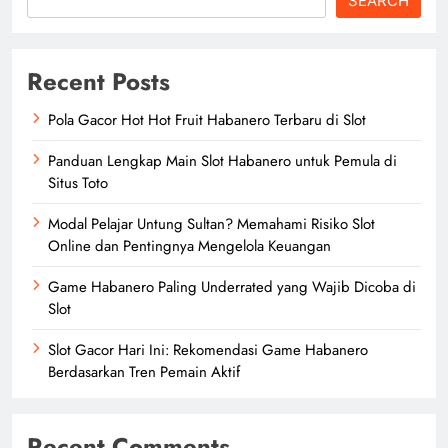
SEARCH
Recent Posts
Pola Gacor Hot Hot Fruit Habanero Terbaru di Slot
Panduan Lengkap Main Slot Habanero untuk Pemula di
Situs Toto
Modal Pelajar Untung Sultan? Memahami Risiko Slot
Online dan Pentingnya Mengelola Keuangan
Game Habanero Paling Underrated yang Wajib Dicoba di
Slot
Slot Gacor Hari Ini: Rekomendasi Game Habanero
Berdasarkan Tren Pemain Aktif
Recent Comments