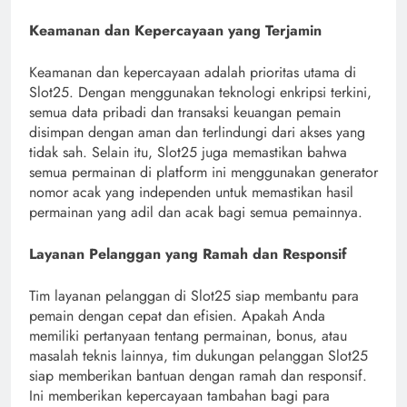
Keamanan dan Kepercayaan yang Terjamin
Keamanan dan kepercayaan adalah prioritas utama di
Slot25. Dengan menggunakan teknologi enkripsi terkini,
semua data pribadi dan transaksi keuangan pemain
disimpan dengan aman dan terlindungi dari akses yang
tidak sah. Selain itu, Slot25 juga memastikan bahwa
semua permainan di platform ini menggunakan generator
nomor acak yang independen untuk memastikan hasil
permainan yang adil dan acak bagi semua pemainnya.
Layanan Pelanggan yang Ramah dan Responsif
Tim layanan pelanggan di Slot25 siap membantu para
pemain dengan cepat dan efisien. Apakah Anda
memiliki pertanyaan tentang permainan, bonus, atau
masalah teknis lainnya, tim dukungan pelanggan Slot25
siap memberikan bantuan dengan ramah dan responsif.
Ini memberikan kepercayaan tambahan bagi para