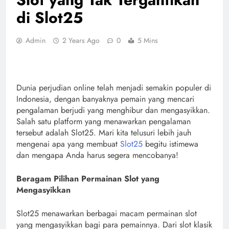
di Slot25
Admin
2 Years Ago
0
5 Mins
Dunia perjudian online telah menjadi semakin populer di
Indonesia, dengan banyaknya pemain yang mencari
pengalaman berjudi yang menghibur dan mengasyikkan.
Salah satu platform yang menawarkan pengalaman
tersebut adalah Slot25. Mari kita telusuri lebih jauh
mengenai apa yang membuat
Slot25
begitu istimewa
dan mengapa Anda harus segera mencobanya!
Beragam Pilihan Permainan Slot yang
Mengasyikkan
Slot25 menawarkan berbagai macam permainan slot
yang mengasyikkan bagi para pemainnya. Dari slot klasik