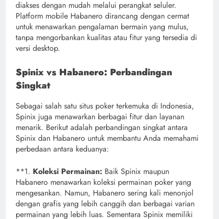
diakses dengan mudah melalui perangkat seluler.
Platform mobile Habanero dirancang dengan cermat
untuk menawarkan pengalaman bermain yang mulus,
tanpa mengorbankan kualitas atau fitur yang tersedia di
versi desktop.
Spinix vs Habanero: Perbandingan
Singkat
Sebagai salah satu situs poker terkemuka di Indonesia,
Spinix juga menawarkan berbagai fitur dan layanan
menarik. Berikut adalah perbandingan singkat antara
Spinix dan Habanero untuk membantu Anda memahami
perbedaan antara keduanya:
**1.
Koleksi Permainan:
Baik Spinix maupun
Habanero menawarkan koleksi permainan poker yang
mengesankan. Namun, Habanero sering kali menonjol
dengan grafis yang lebih canggih dan berbagai varian
permainan yang lebih luas. Sementara Spinix memiliki