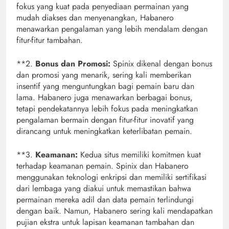
fokus yang kuat pada penyediaan permainan yang
mudah diakses dan menyenangkan, Habanero
menawarkan pengalaman yang lebih mendalam dengan
fitur-fitur tambahan.
**2.
Bonus dan Promosi:
Spinix dikenal dengan bonus
dan promosi yang menarik, sering kali memberikan
insentif yang menguntungkan bagi pemain baru dan
lama. Habanero juga menawarkan berbagai bonus,
tetapi pendekatannya lebih fokus pada meningkatkan
pengalaman bermain dengan fitur-fitur inovatif yang
dirancang untuk meningkatkan keterlibatan pemain.
**3.
Keamanan:
Kedua situs memiliki komitmen kuat
terhadap keamanan pemain. Spinix dan Habanero
menggunakan teknologi enkripsi dan memiliki sertifikasi
dari lembaga yang diakui untuk memastikan bahwa
permainan mereka adil dan data pemain terlindungi
dengan baik. Namun, Habanero sering kali mendapatkan
pujian ekstra untuk lapisan keamanan tambahan dan