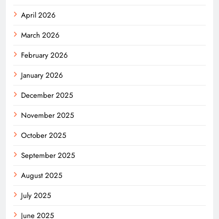
April 2026
March 2026
February 2026
January 2026
December 2025
November 2025
October 2025
September 2025
August 2025
July 2025
June 2025