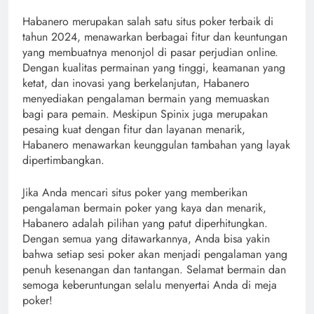
Habanero merupakan salah satu situs poker terbaik di
tahun 2024, menawarkan berbagai fitur dan keuntungan
yang membuatnya menonjol di pasar perjudian online.
Dengan kualitas permainan yang tinggi, keamanan yang
ketat, dan inovasi yang berkelanjutan, Habanero
menyediakan pengalaman bermain yang memuaskan
bagi para pemain. Meskipun Spinix juga merupakan
pesaing kuat dengan fitur dan layanan menarik,
Habanero menawarkan keunggulan tambahan yang layak
dipertimbangkan.
Jika Anda mencari situs poker yang memberikan
pengalaman bermain poker yang kaya dan menarik,
Habanero adalah pilihan yang patut diperhitungkan.
Dengan semua yang ditawarkannya, Anda bisa yakin
bahwa setiap sesi poker akan menjadi pengalaman yang
penuh kesenangan dan tantangan. Selamat bermain dan
semoga keberuntungan selalu menyertai Anda di meja
poker!