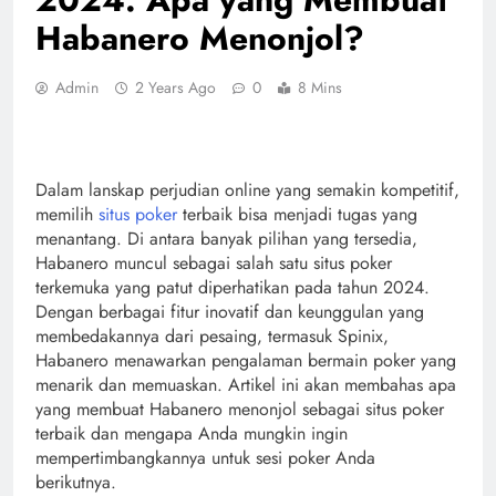
Habanero Menonjol?
Admin
2 Years Ago
0
8 Mins
Dalam lanskap perjudian online yang semakin kompetitif,
memilih
situs poker
terbaik bisa menjadi tugas yang
menantang. Di antara banyak pilihan yang tersedia,
Habanero muncul sebagai salah satu situs poker
terkemuka yang patut diperhatikan pada tahun 2024.
Dengan berbagai fitur inovatif dan keunggulan yang
membedakannya dari pesaing, termasuk Spinix,
Habanero menawarkan pengalaman bermain poker yang
menarik dan memuaskan. Artikel ini akan membahas apa
yang membuat Habanero menonjol sebagai situs poker
terbaik dan mengapa Anda mungkin ingin
mempertimbangkannya untuk sesi poker Anda
berikutnya.