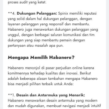
proses audit yang ketat.
**4.
Dukungan Pelanggan:
Spinix memiliki reputasi
yang solid dalam hal dukungan pelanggan, dengan
layanan pelanggan yang responsif dan membantu.
Habanero juga menawarkan dukungan pelanggan yang
unggul, dengan berbagai saluran komunikasi dan tim
dukungan yang siap membantu pemain dengan
pertanyaan atau masalah apa pun.
Mengapa Memilih Habanero?
Habanero menonjol di pasar perjudian online karena
komitmennya terhadap kualitas dan inovasi. Berikut
adalah beberapa alasan tambahan mengapa Habanero
bisa menjadi pilihan terbaik untuk Anda:
**1.
Desain dan Antarmuka yang Menarik:
Habanero menawarkan desain antarmuka yang modern
dan mudah digunakan, membuat navigasi menjadi intuitif