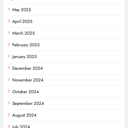
May 2025
April 2025
March 2025
February 2025
January 2025
December 2024
November 2024
October 2024
September 2024
August 2024
July 2024