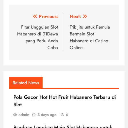
Post
Previous:
Next:
navigation
Fitur Unggulan Slot
Trik Jitu untuk Pemula
Habanero di 91Dewa
Bermain Slot
yang Perlu Anda
Habanero di Casino
Coba
Online
Related News
Pola Gacor Hot Hot Fruit Habanero Terbaru di
Slot
admin
3 days ago
0
Panduan Lengkap Main Slot Habanero untuk