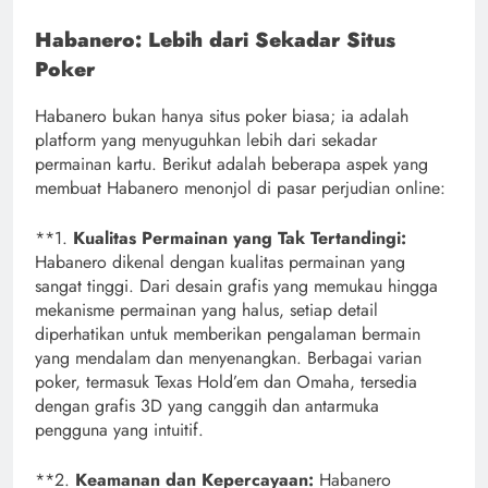
Habanero: Lebih dari Sekadar Situs
Poker
Habanero bukan hanya situs poker biasa; ia adalah
platform yang menyuguhkan lebih dari sekadar
permainan kartu. Berikut adalah beberapa aspek yang
membuat Habanero menonjol di pasar perjudian online:
**1.
Kualitas Permainan yang Tak Tertandingi:
Habanero dikenal dengan kualitas permainan yang
sangat tinggi. Dari desain grafis yang memukau hingga
mekanisme permainan yang halus, setiap detail
diperhatikan untuk memberikan pengalaman bermain
yang mendalam dan menyenangkan. Berbagai varian
poker, termasuk Texas Hold’em dan Omaha, tersedia
dengan grafis 3D yang canggih dan antarmuka
pengguna yang intuitif.
**2.
Keamanan dan Kepercayaan:
Habanero