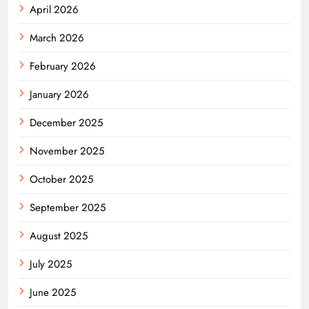
April 2026
March 2026
February 2026
January 2026
December 2025
November 2025
October 2025
September 2025
August 2025
July 2025
June 2025