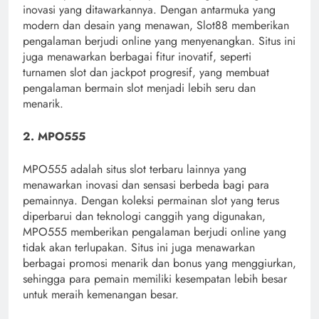
inovasi yang ditawarkannya. Dengan antarmuka yang
modern dan desain yang menawan, Slot88 memberikan
pengalaman berjudi online yang menyenangkan. Situs ini
juga menawarkan berbagai fitur inovatif, seperti
turnamen slot dan jackpot progresif, yang membuat
pengalaman bermain slot menjadi lebih seru dan
menarik.
2. MPO555
MPO555 adalah situs slot terbaru lainnya yang
menawarkan inovasi dan sensasi berbeda bagi para
pemainnya. Dengan koleksi permainan slot yang terus
diperbarui dan teknologi canggih yang digunakan,
MPO555 memberikan pengalaman berjudi online yang
tidak akan terlupakan. Situs ini juga menawarkan
berbagai promosi menarik dan bonus yang menggiurkan,
sehingga para pemain memiliki kesempatan lebih besar
untuk meraih kemenangan besar.