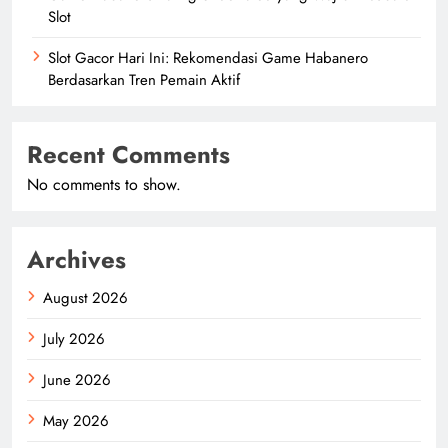
Slot
Slot Gacor Hari Ini: Rekomendasi Game Habanero
Berdasarkan Tren Pemain Aktif
Recent Comments
No comments to show.
Archives
August 2026
July 2026
June 2026
May 2026