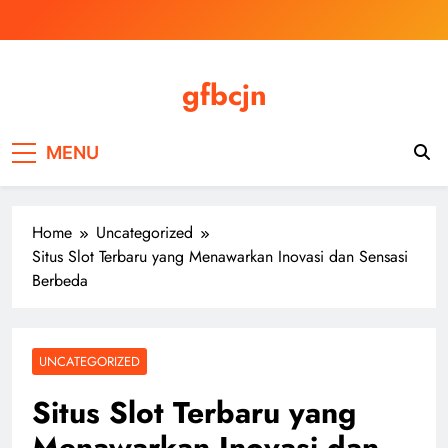
Skip
to
content
gfbcjn
MENU
Home
Uncategorized
Situs Slot Terbaru yang Menawarkan Inovasi dan Sensasi
Berbeda
UNCATEGORIZED
Situs Slot Terbaru yang
Menawarkan Inovasi dan