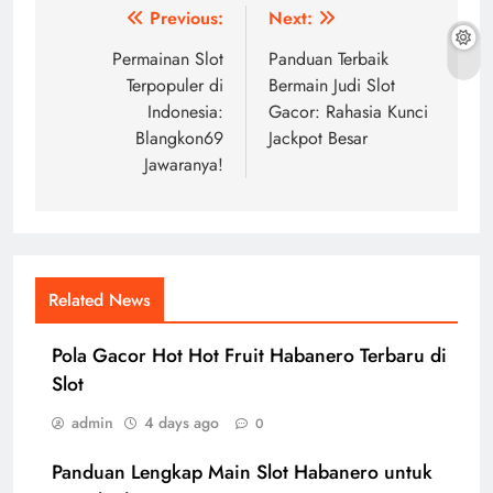
Post
Previous:
Next:
navigation
Permainan Slot
Panduan Terbaik
Terpopuler di
Bermain Judi Slot
Indonesia:
Gacor: Rahasia Kunci
Blangkon69
Jackpot Besar
Jawaranya!
Related News
Pola Gacor Hot Hot Fruit Habanero Terbaru di
Slot
admin
4 days ago
0
Panduan Lengkap Main Slot Habanero untuk