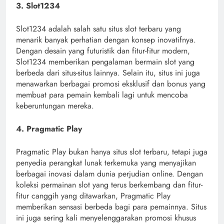
3. Slot1234
Slot1234 adalah salah satu situs slot terbaru yang
menarik banyak perhatian dengan konsep inovatifnya.
Dengan desain yang futuristik dan fitur-fitur modern,
Slot1234 memberikan pengalaman bermain slot yang
berbeda dari situs-situs lainnya. Selain itu, situs ini juga
menawarkan berbagai promosi eksklusif dan bonus yang
membuat para pemain kembali lagi untuk mencoba
keberuntungan mereka.
4. Pragmatic Play
Pragmatic Play bukan hanya situs slot terbaru, tetapi juga
penyedia perangkat lunak terkemuka yang menyajikan
berbagai inovasi dalam dunia perjudian online. Dengan
koleksi permainan slot yang terus berkembang dan fitur-
fitur canggih yang ditawarkan, Pragmatic Play
memberikan sensasi berbeda bagi para pemainnya. Situs
ini juga sering kali menyelenggarakan promosi khusus