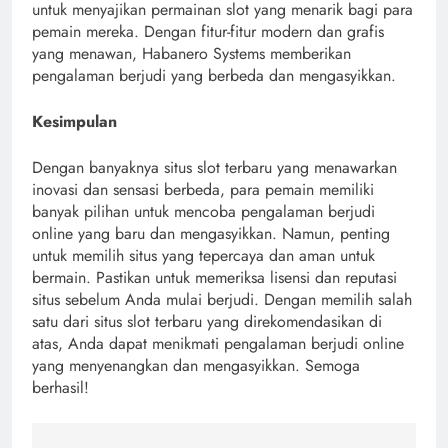
untuk menyajikan permainan slot yang menarik bagi para
pemain mereka. Dengan fitur-fitur modern dan grafis
yang menawan, Habanero Systems memberikan
pengalaman berjudi yang berbeda dan mengasyikkan.
Kesimpulan
Dengan banyaknya situs slot terbaru yang menawarkan
inovasi dan sensasi berbeda, para pemain memiliki
banyak pilihan untuk mencoba pengalaman berjudi
online yang baru dan mengasyikkan. Namun, penting
untuk memilih situs yang tepercaya dan aman untuk
bermain. Pastikan untuk memeriksa lisensi dan reputasi
situs sebelum Anda mulai berjudi. Dengan memilih salah
satu dari situs slot terbaru yang direkomendasikan di
atas, Anda dapat menikmati pengalaman berjudi online
yang menyenangkan dan mengasyikkan. Semoga
berhasil!