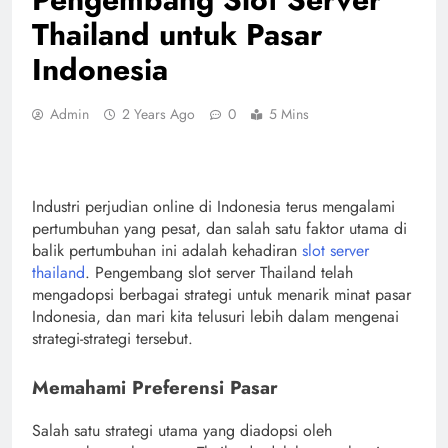
Thailand untuk Pasar
Indonesia
Admin
2 Years Ago
0
5 Mins
Industri perjudian online di Indonesia terus mengalami
pertumbuhan yang pesat, dan salah satu faktor utama di
balik pertumbuhan ini adalah kehadiran
slot server
thailand
. Pengembang slot server Thailand telah
mengadopsi berbagai strategi untuk menarik minat pasar
Indonesia, dan mari kita telusuri lebih dalam mengenai
strategi-strategi tersebut.
Memahami Preferensi Pasar
Salah satu strategi utama yang diadopsi oleh