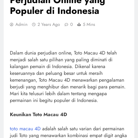
Populer di Indonesia
Admin
2 Years Ago
0
5 Mins
Dalam dunia perjudian online, Toto Macau 4D telah
menjadi salah satu pilihan yang paling diminati di
kalangan pemain di Indonesia. Dikenal karena
keseruannya dan peluang besar untuk meraih
kemenangan, Toto Macau 4D menawarkan pengalaman
berjudi yang menghibur dan menarik bagi para pemain.
Mari kita telusuri lebih dalam tentang mengapa
permainan ini begitu populer di Indonesia.
Keunikan Toto Macau 4D
toto macau 4D
adalah salah satu varian dari permainan
judi Toto yang menawarkan kombinasi empat digit angka