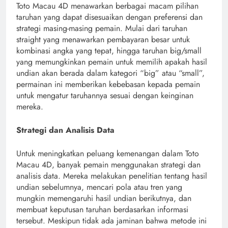
Toto Macau 4D menawarkan berbagai macam pilihan
taruhan yang dapat disesuaikan dengan preferensi dan
strategi masing-masing pemain. Mulai dari taruhan
straight yang menawarkan pembayaran besar untuk
kombinasi angka yang tepat, hingga taruhan big/small
yang memungkinkan pemain untuk memilih apakah hasil
undian akan berada dalam kategori “big” atau “small”,
permainan ini memberikan kebebasan kepada pemain
untuk mengatur taruhannya sesuai dengan keinginan
mereka.
Strategi dan Analisis Data
Untuk meningkatkan peluang kemenangan dalam Toto
Macau 4D, banyak pemain menggunakan strategi dan
analisis data. Mereka melakukan penelitian tentang hasil
undian sebelumnya, mencari pola atau tren yang
mungkin memengaruhi hasil undian berikutnya, dan
membuat keputusan taruhan berdasarkan informasi
tersebut. Meskipun tidak ada jaminan bahwa metode ini