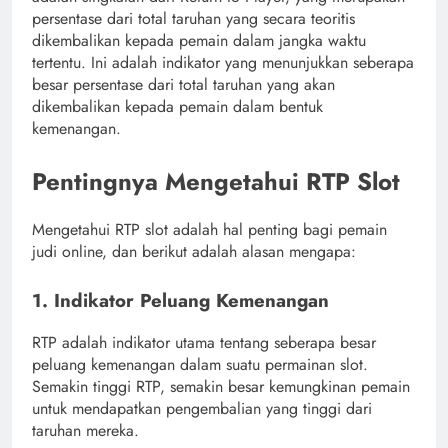
persentase dari total taruhan yang secara teoritis
dikembalikan kepada pemain dalam jangka waktu
tertentu. Ini adalah indikator yang menunjukkan seberapa
besar persentase dari total taruhan yang akan
dikembalikan kepada pemain dalam bentuk
kemenangan.
Pentingnya Mengetahui RTP Slot
Mengetahui RTP slot adalah hal penting bagi pemain
judi online, dan berikut adalah alasan mengapa:
1. Indikator Peluang Kemenangan
RTP adalah indikator utama tentang seberapa besar
peluang kemenangan dalam suatu permainan slot.
Semakin tinggi RTP, semakin besar kemungkinan pemain
untuk mendapatkan pengembalian yang tinggi dari
taruhan mereka.