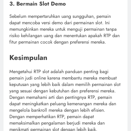
3. Bermain Slot Demo
Sebelum mempertaruhkan uang sungguhan, pemain
dapat mencoba versi demo dari permainan slot. Ini
memungkinkan mereka untuk menguji permainan tanpa
risiko kehilangan uang dan menentukan apakah RTP dan
fitur permainan cocok dengan preferensi mereka.
Kesimpulan
Mengetahui RTP slot adalah panduan penting bagi
pemain judi online karena membantu mereka membuat
keputusan yang lebih baik dalam memilih permainan slot
yang sesuai dengan kebutuhan dan preferensi mereka.
Dengan memahami arti dan pentingnya RTP, pemain
dapat meningkatkan peluang kemenangan mereka dan
mengelola bankroll mereka dengan lebih efisien.
Dengan memperhatikan RTP, pemain dapat
memaksimalkan pengalaman berjudi mereka dan
menikmati permainan slot dengan lebih baik.