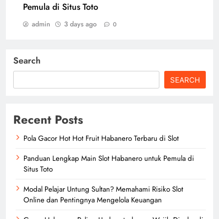
Pemula di Situs Toto
admin
3 days ago
0
Search
SEARCH
Recent Posts
Pola Gacor Hot Hot Fruit Habanero Terbaru di Slot
Panduan Lengkap Main Slot Habanero untuk Pemula di
Situs Toto
Modal Pelajar Untung Sultan? Memahami Risiko Slot
Online dan Pentingnya Mengelola Keuangan