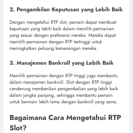
2. Pengambilan Keputusan yang Lebih Baik
Dengan mengetahui RTP slot, pemain dapat membuat
keputusan yang lebih baik dalam memilih permainan
yang sesuai dengan preferensi mereka. Mereka dapat
memilih permainan dengan RTP tertinggi untuk
meningkatkan peluang kemenangan mereka.
3. Manajemen Bankroll yang Lebih Baik
Memilih permainan dengan RTP tinggi juga membantu
dalam manajemen bankroll. Slot dengan RTP tinggi
cenderung memberikan pengembalian yang lebih baik
dalam jangka panjang, sehingga membantu pemain
untuk bermain lebih lama dengan bankroll yang sama.
Bagaimana Cara Mengetahui RTP
Slot?