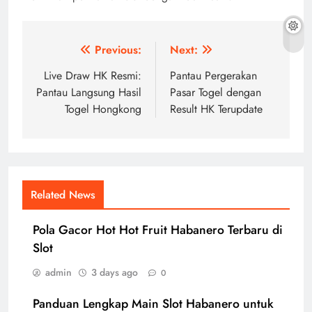
Post
Previous:
Next:
navigation
Live Draw HK Resmi:
Pantau Pergerakan
Pantau Langsung Hasil
Pasar Togel dengan
Togel Hongkong
Result HK Terupdate
Related News
Pola Gacor Hot Hot Fruit Habanero Terbaru di
Slot
admin
3 days ago
0
Panduan Lengkap Main Slot Habanero untuk