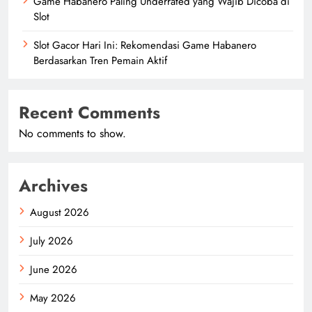
Game Habanero Paling Underrated yang Wajib Dicoba di
Slot
Slot Gacor Hari Ini: Rekomendasi Game Habanero
Berdasarkan Tren Pemain Aktif
Recent Comments
No comments to show.
Archives
August 2026
July 2026
June 2026
May 2026