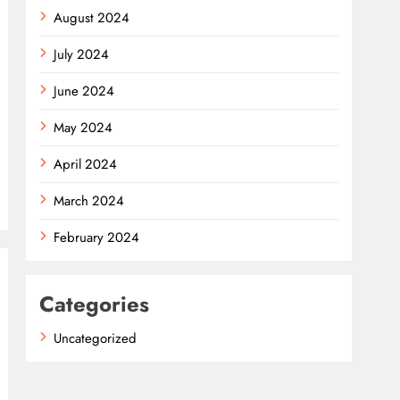
August 2024
July 2024
June 2024
May 2024
April 2024
March 2024
February 2024
Categories
Uncategorized