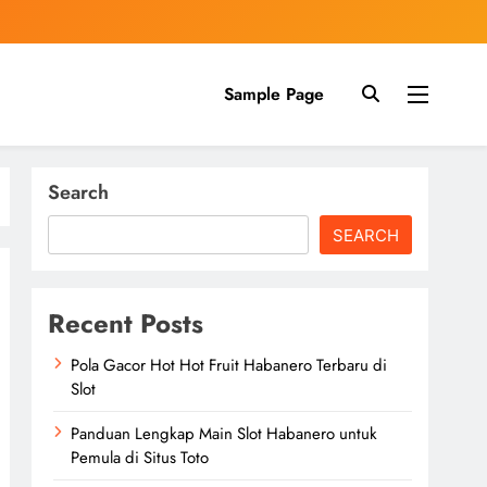
Sample Page
Search
SEARCH
Recent Posts
Pola Gacor Hot Hot Fruit Habanero Terbaru di
Slot
Panduan Lengkap Main Slot Habanero untuk
Pemula di Situs Toto