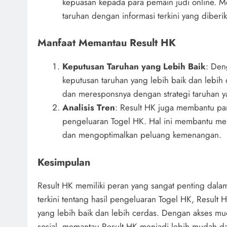
kepuasan kepada para pemain judi online. M
taruhan dengan informasi terkini yang diberi
Manfaat Memantau Result HK
Keputusan Taruhan yang Lebih Baik
: Den
keputusan taruhan yang lebih baik dan lebih
dan meresponsnya dengan strategi taruhan y
Analisis Tren
: Result HK juga membantu par
pengeluaran Togel HK. Hal ini membantu mere
dan mengoptimalkan peluang kemenangan.
Kesimpulan
Result HK memiliki peran yang sangat penting dalam
terkini tentang hasil pengeluaran Togel HK, Resul
yang lebih baik dan lebih cerdas. Dengan akses mud
sosial, memantau Result HK menjadi lebih mudah da