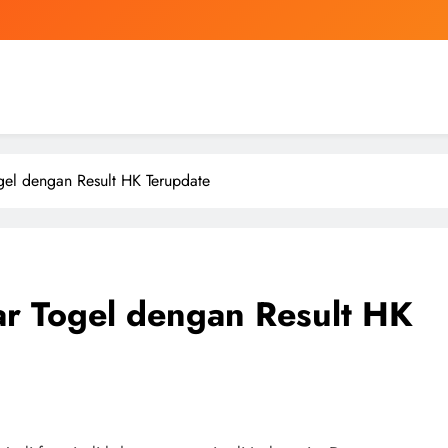
gel dengan Result HK Terupdate
ar Togel dengan Result HK