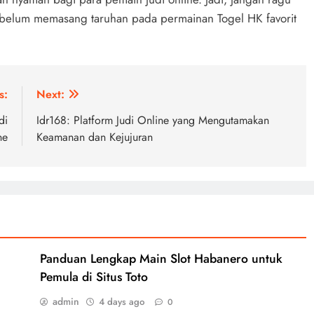
ebelum memasang taruhan pada permainan Togel HK favorit
s:
Next:
di
Idr168: Platform Judi Online yang Mengutamakan
ne
Keamanan dan Kejujuran
Panduan Lengkap Main Slot Habanero untuk
Pemula di Situs Toto
admin
4 days ago
0